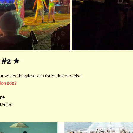
 #2 ★
 voiles de bateau à la force des mollets !
on 2022
gne
d’Anjou