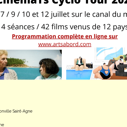
onville Saint-Agne
gne