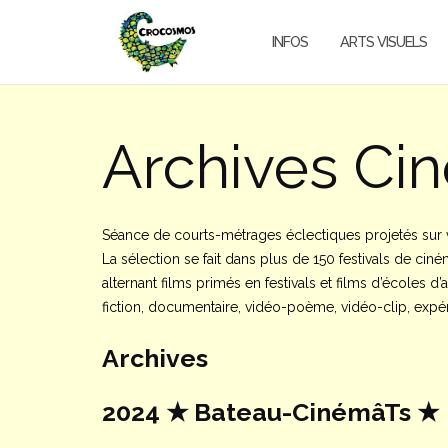
Aller
au
INFOS
ARTS VISUELS
contenu
Archives Ci
Séance de courts-métrages éclectiques projetés sur v
La sélection se fait dans plus de 150 festivals de ci
alternant films primés en festivals et films d’écoles d
fiction, documentaire, vidéo-poème, vidéo-clip, expé
Archives
2024 ★ Bateau-CinémâTs ★