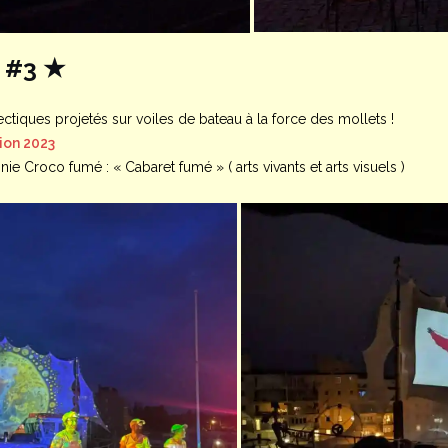
 #3 ★
tiques projetés sur voiles de bateau à la force des mollets !
on 2023
 Croco fumé : « Cabaret fumé » ( arts vivants et arts visuels )