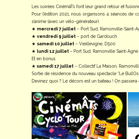
Les soirées CinémâTs font leur grand retour et fusio
Pour l’édition 2021, nous organisons 4 séances de co
s’anime (avec un vélo-générateur).
★
mercredi 7 juillet
– Port Sud, Ramonville-Saint-
★
vendredi 9 juillet
– port de Gardouch
★
samedi 10 juillet
– Vieillevigne, D500
★
lundi 12 juillet
– Port Sud, Ramonville Saint-Agne
Et en bonus
★
samedi 17 juillet
– Collectif La Maison, Ramonvil
Sortie de résidence du nouveau spectacle “Le BullOsc
Devinez quoi ? Le décors est un bateau ! On passera do