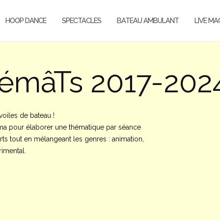
HOOP DANCE
SPECTACLES
BATEAU AMBULANT
LIVE MA
némâTs 2017-202
oiles de bateau !
néma pour élaborer une thématique par séance
’arts tout en mélangeant les genres : animation,
rimental.