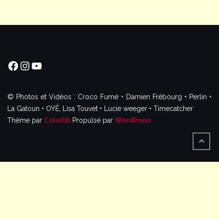
Facebook
Instagram
YouTube
© Photos et Vidéos : Croco Fumé • Damien Frébourg • Perlin •
La Gatoun • OYÉ, Lisa Touvet • Lucie weeger • Timecatcher
Thème par
Colorlib
Propulsé par
WordPress