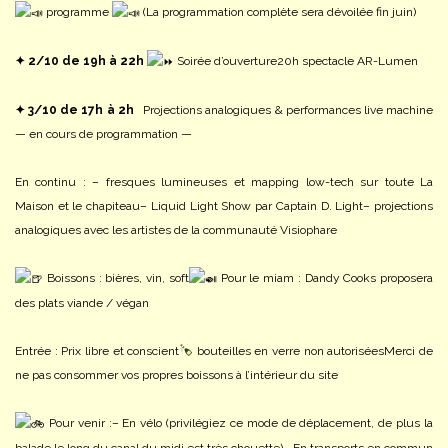
programme
(La programmation complète sera dévoilée fin juin)
✦ 2/10 de 19h à 22h
Soirée d’ouverture
20h spectacle AR-Lumen
✦ 3/10 de 17h à 2h
Projections analogiques & performances live machine
— en cours de programmation —
En continu :
– fresques lumineuses et mapping low-tech sur toute La
Maison et le chapiteau
– Liquid Light Show par Captain D. Light
– projections
analogiques avec les artistes de la communauté Visiophare
Boissons : bières, vin, soft
Pour le miam : Dandy Cooks proposera
des plats viande / végan
Entrée : Prix libre et conscient
bouteilles en verre non autorisées
Merci de
ne pas consommer vos propres boissons à l’intérieur du site
Pour venir :
– En vélo (privilégiez ce mode de déplacement, de plus la