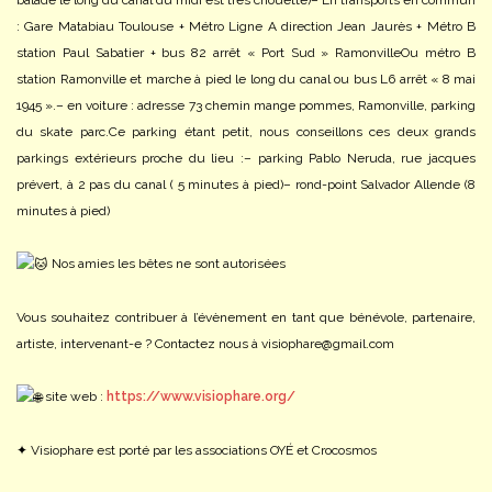
balade le long du canal du midi est très chouette)
– En transports en commun
: Gare Matabiau Toulouse + Métro Ligne A direction Jean Jaurès + Métro B
station Paul Sabatier + bus 82 arrêt « Port Sud » Ramonville
Ou métro B
station Ramonville et marche à pied le long du canal ou bus L6 arrêt « 8 mai
1945 ».
– en voiture : adresse 73 chemin mange pommes, Ramonville, parking
du skate parc.
Ce parking étant petit, nous conseillons ces deux grands
parkings extérieurs proche du lieu :
– parking Pablo Neruda, rue jacques
prévert, à 2 pas du canal ( 5 minutes à pied)
– rond-point Salvador Allende (8
minutes à pied)
Nos amies les bêtes ne sont autorisées
Vous souhaitez contribuer à l’évènement en tant que bénévole, partenaire,
artiste, intervenant-e ? Contactez nous à visiophare@gmail.com
site web :
https://www.visiophare.org/
✦ Visiophare est porté par les associations OYÉ et Crocosmos