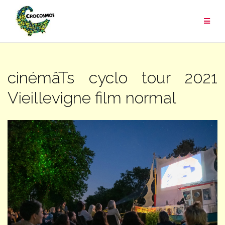
Aller
au
contenu
cinémâTs cyclo tour 2021
Vieillevigne film normal