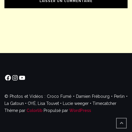
Facebook
Instagram
YouTube
© Photos et Vidéos : Croco Fumé • Damien Frébourg • Perlin •
La Gatoun • OYÉ, Lisa Touvet • Lucie weeger • Timecatcher
Thème par
Colorlib
Propulsé par
WordPress