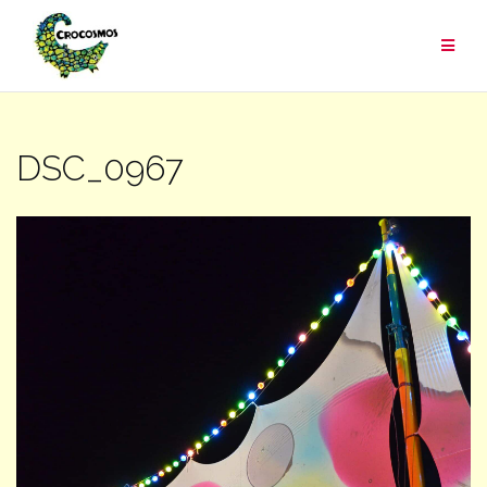
Aller
au
contenu
DSC_0967