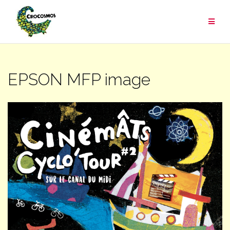
Aller
au
contenu
EPSON MFP image