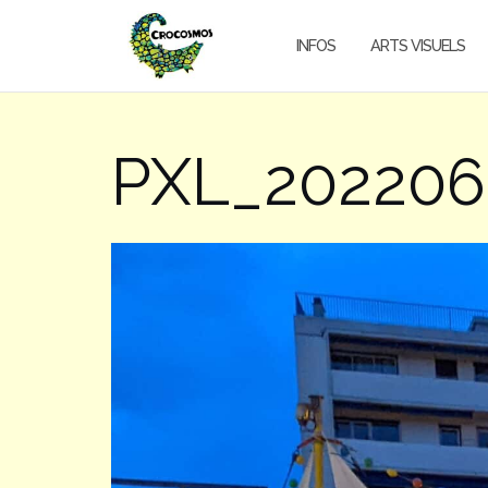
Aller
au
INFOS
ARTS VISUELS
contenu
PXL_202206