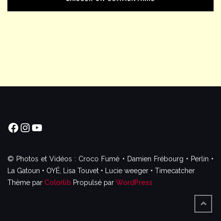
Facebook
Instagram
YouTube
© Photos et Vidéos : Croco Fumé • Damien Frébourg • Perlin •
La Gatoun • OYÉ, Lisa Touvet • Lucie weeger • Timecatcher
Thème par
Colorlib
Propulsé par
WordPress