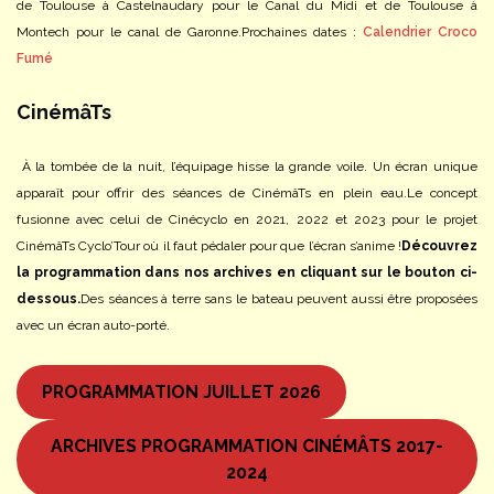
de Toulouse à Castelnaudary pour le Canal du Midi et de Toulouse à
Montech pour le canal de Garonne.
Prochaines dates :
Calendrier Croco
Fumé
CinémâTs
À la tombée de la nuit, l’équipage hisse la grande voile. Un écran unique
apparaît pour offrir des séances de CinémâTs en plein eau.
Le concept
fusionne avec celui de Cinécyclo en 2021, 2022 et 2023 pour le projet
CinémâTs Cyclo’Tour où il faut pédaler pour que l’écran s’anime !
Découvrez
la programmation dans nos archives en cliquant sur le bouton ci-
dessous.
Des séances à terre sans le bateau peuvent aussi être proposées
avec un écran auto-porté.
PROGRAMMATION JUILLET 2026
ARCHIVES PROGRAMMATION CINÉMÂTS 2017-
2024