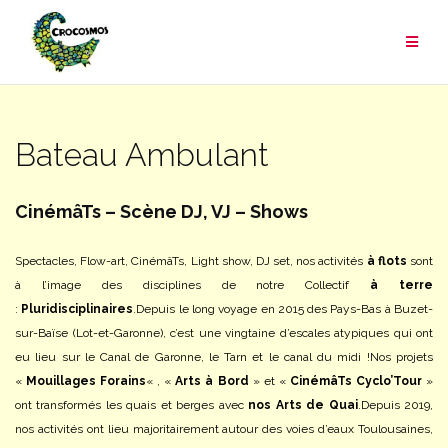
Aller
au
contenu
Bateau Ambulant
CinémâTs – Scène DJ, VJ – Shows
Spectacles, Flow-art, CinémâTs, Light show, DJ set, nos activités
à flots
sont
à l’image des disciplines de notre Collectif
à terre
:
Pluridisciplinaires
.
Depuis le long voyage en 2015 des Pays-Bas à Buzet-
sur-Baïse (Lot-et-Garonne), c’est une vingtaine d’escales atypiques qui ont
eu lieu sur le Canal de Garonne, le Tarn et le canal du midi !
Nos projets
«
Mouillages Forains
« , «
Arts à Bord
» et «
CinémâTs Cyclo’Tour
»
ont transformés les quais et berges avec
nos Arts de Quai
.
Depuis 2019,
nos activités ont lieu majoritairement autour des voies d’eaux Toulousaines,