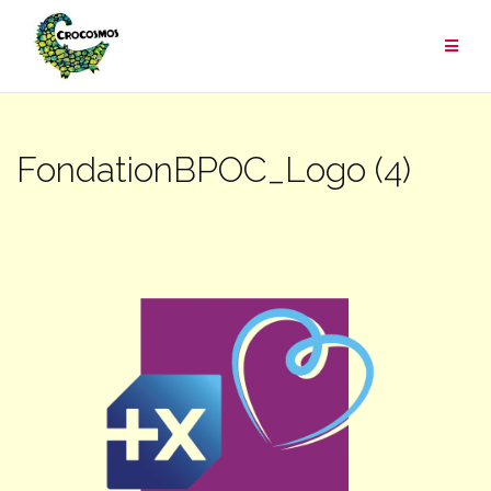
Aller
au
contenu
FondationBPOC_Logo (4)