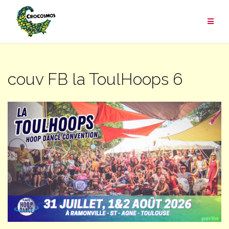
Aller
au
contenu
couv FB la ToulHoops 6