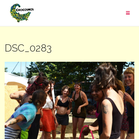
Aller
au
contenu
DSC_0283