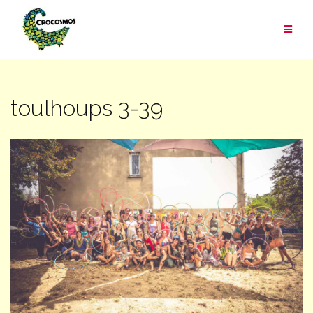
Aller
au
contenu
toulhoups 3-39