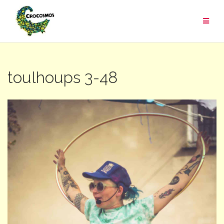
Aller
au
contenu
toulhoups 3-48