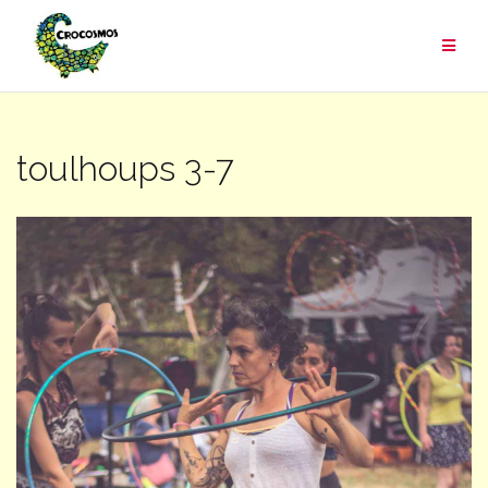
Aller
au
contenu
toulhoups 3-7