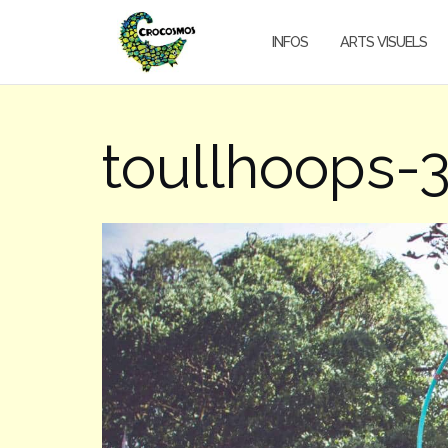
Aller
au
INFOS
ARTS VISUELS
contenu
toullhoops-