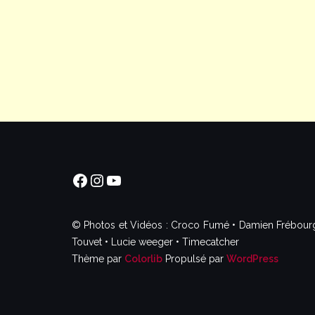
Facebook
Instagram
YouTube
© Photos et Vidéos : Croco Fumé • Damien Frébourg •
Touvet • Lucie weeger • Timecatcher
Thème par
Colorlib
Propulsé par
WordPress