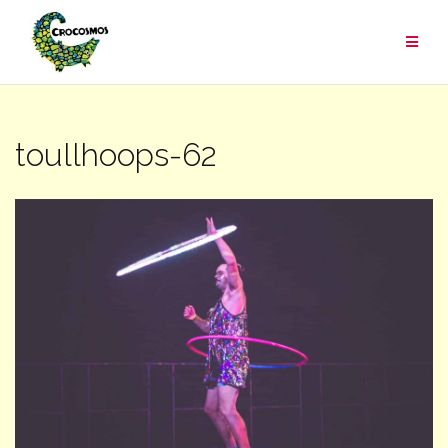
Aller
au
contenu
toullhoops-62