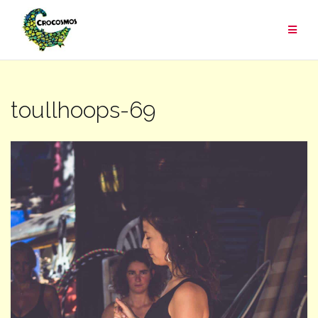
Aller
au
contenu
toullhoops-69