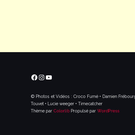
Facebook
Instagram
YouTube
© Photos et Vidéos : Croco Fumé • Damien Frébourg •
Touvet • Lucie weeger • Timecatcher
Thème par
Colorlib
Propulsé par
WordPress