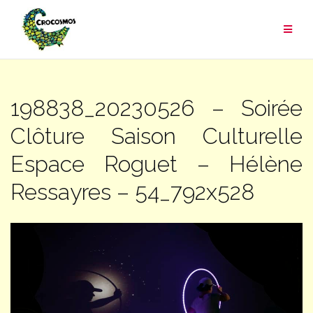
Aller
au
contenu
198838_20230526 – Soirée
Clôture Saison Culturelle
Espace Roguet – Hélène
Ressayres – 54_792x528