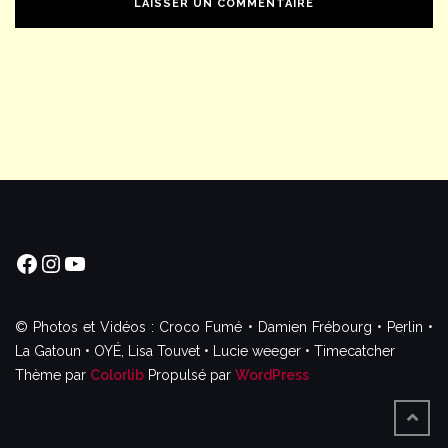
Facebook
Instagram
YouTube
© Photos et Vidéos : Croco Fumé • Damien Frébourg • Perlin •
La Gatoun • OYÉ, Lisa Touvet • Lucie weeger • Timecatcher
Thème par
Colorlib
Propulsé par
WordPress