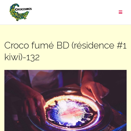
Aller
au
contenu
Croco fumé BD (résidence #1
kiwi)-132