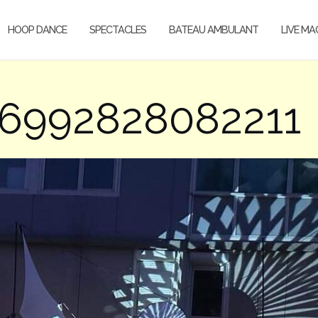
HOOP DANCE
SPECTACLES
BATEAU AMBULANT
LIVE MA
06992828082211