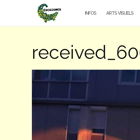
Aller
au
INFOS
ARTS VISUELS
contenu
received_6