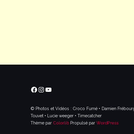
Facebook
Instagram
YouTube
© Photos et Vidéos : Croco Fumé • Damien Frébourg •
Touvet • Lucie weeger • Timecatcher
Thème par
Colorlib
Propulsé par
WordPress