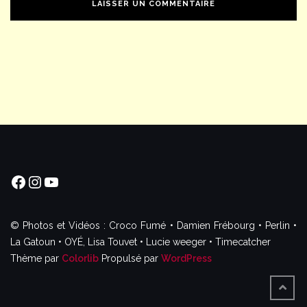
Facebook
Instagram
YouTube
© Photos et Vidéos : Croco Fumé • Damien Frébourg • Perlin •
La Gatoun • OYÉ, Lisa Touvet • Lucie weeger • Timecatcher
Thème par
Colorlib
Propulsé par
WordPress