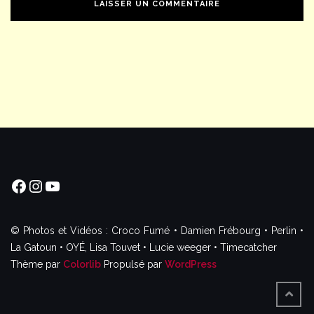
Facebook
Instagram
YouTube
© Photos et Vidéos : Croco Fumé • Damien Frébourg • Perlin •
La Gatoun • OYÉ, Lisa Touvet • Lucie weeger • Timecatcher
Thème par
Colorlib
Propulsé par
WordPress