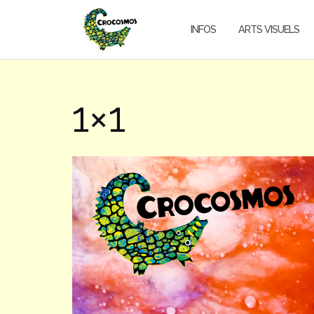
Aller
au
INFOS
ARTS VISUELS
contenu
1×1